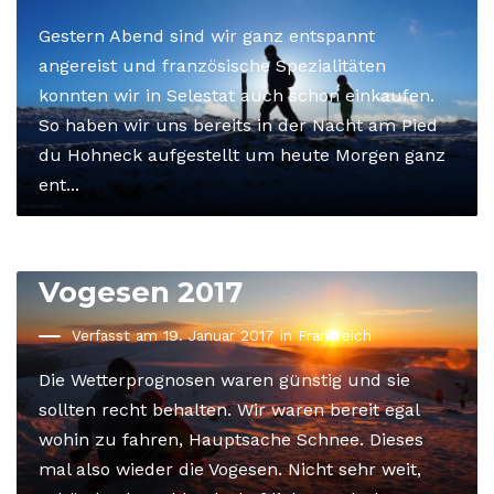
Gestern Abend sind wir ganz entspannt
angereist und französische Spezialitäten
konnten wir in Selestat auch schon einkaufen.
So haben wir uns bereits in der Nacht am Pied
du Hohneck aufgestellt um heute Morgen ganz
ent...
Vogesen 2017
Verfasst am 19. Januar 2017 in
Frankreich
Die Wetterprognosen waren günstig und sie
sollten recht behalten. Wir waren bereit egal
wohin zu fahren, Hauptsache Schnee. Dieses
mal also wieder die Vogesen. Nicht sehr weit,