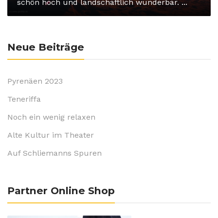
schön hoch und landschaftlich wunderbar. ...
Neue Beiträge
Pyrenäen 2023
Teneriffa
Noch ein wenig relaxen
Alte Kultur im Theater
Auf Schliemanns Spuren
Partner Online Shop