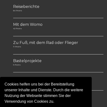
Reiseberichte
64 Posts
Mit dem Womo
42 Posts
Zu Fuß, mit dem Rad oder Flieger
11 Posts
Bastelprojekte
5 Posts
Tips&Tricks
1 Post
Cookies helfen uns bei der Bereitstellung
unserer Inhalte und Dienste. Durch die weitere
Nutzung der Webseite stimmen Sie der
Verwendung von Cookies zu.