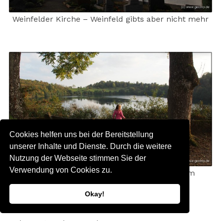
Weinfelder Kirche – Weinfeld gibts aber nicht mehr
Cookies helfen uns bei der Bereitstellung
unserer Inhalte und Dienste. Durch die weitere
Nutzung der Webseite stimmen Sie der
Verwendung von Cookies zu.
Der Kreis schließt sich – wir sind wieder am
Weinfelder Maar
Okay!