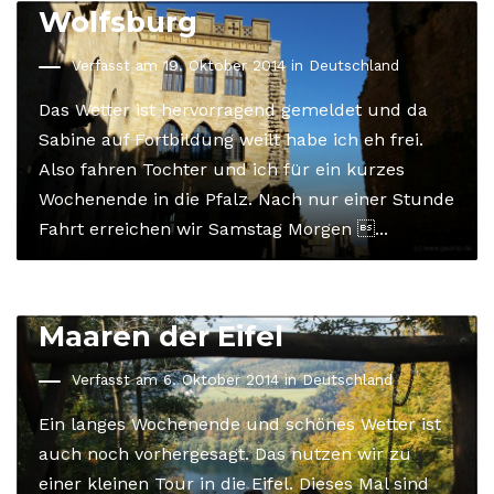
Wolfsburg
Verfasst am 19. Oktober 2014 in
Deutschland
Das Wetter ist hervorragend gemeldet und da
Sabine auf Fortbildung weilt habe ich eh frei.
Also fahren Tochter und ich für ein kurzes
Wochenende in die Pfalz. Nach nur einer Stunde
Fahrt erreichen wir Samstag Morgen ...
Herbsttour 2014: Zu den
Maaren der Eifel
Verfasst am 6. Oktober 2014 in
Deutschland
Ein langes Wochenende und schönes Wetter ist
auch noch vorhergesagt. Das nutzen wir zu
einer kleinen Tour in die Eifel. Dieses Mal sind