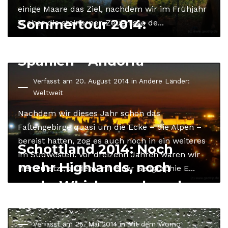
einige Maare das Ziel, nachdem wir im Frühjahr
Sommertour 2014:
ja eher die steinernen Zeugnisse de...
Pyrenäen. Frankreich –
Spanien – Andorra
Verfasst am 20. August 2014 in
Andere Länder:
Weltweit
Nachdem wir dieses Jahr schon das
Faltengebirge quasi um die Ecke – die Alpen –
bereist hatten, zog es auch noch in ein weiteres
Schottland 2014: Noch
im Südwesten. Vor dreizehn Jahren waren wir
mehr Highlands, noch
hier zuletzt, zudem mit einer Geographie E...
mehr Whisky, noch mehr
Inseln.
Verfasst am 25. Mai 2014 in
Mit dem Womo