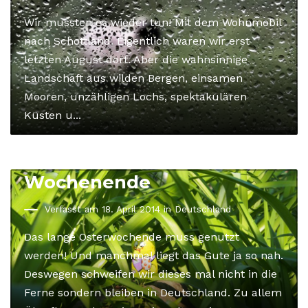
Wir mussten es wieder tun! Mit dem Wohnmobil
nach Schottland. Eigentlich waren wir erst
letzten August dort. Aber die wahnsinnige
Landschaft aus wilden Bergen, einsamen
Mooren, unzähligen Lochs, spektakulären
Küsten u...
Eifel und Mosel am langen
Wochenende
Verfasst am 18. April 2014 in
Deutschland
Das lange Osterwochende muss genutzt
werden! Und manchmal liegt das Gute ja so nah.
Deswegen schweifen wir dieses mal nicht in die
Ferne sondern bleiben in Deutschland. Zu allem