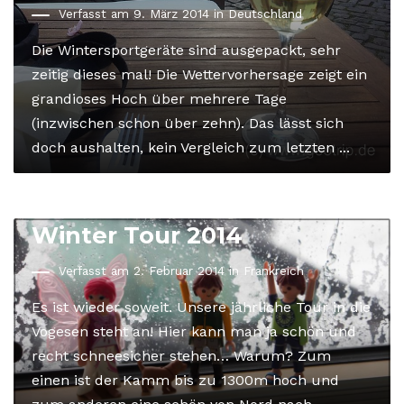
Verfasst am 9. März 2014 in
Deutschland
Die Wintersportgeräte sind ausgepackt, sehr
zeitig dieses mal! Die Wettervorhersage zeigt ein
grandioses Hoch über mehrere Tage
(inzwischen schon über zehn). Das lässt sich
doch aushalten, kein Vergleich zum letzten ...
Eis und Schnee: Vogesen
Winter Tour 2014
Verfasst am 2. Februar 2014 in
Frankreich
Es ist wieder soweit. Unsere jährliche Tour in die
Vogesen steht an! Hier kann man ja schön und
recht schneesicher stehen… Warum? Zum
einen ist der Kamm bis zu 1300m hoch und