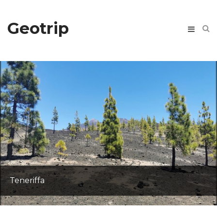
Geotrip
Ein kleiner
Teneriffa
Wochenendausflug: Zum
Hambacher Schloß und zur