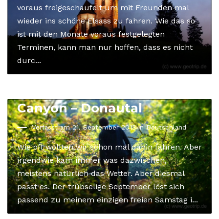
voraus freigeschaufelt um mit Freunden mal
wieder ins schöne Elsass zu fahren. Wie das so
ist mit den Monate voraus festgelegten
Terminen, kann man nur hoffen, dass es nicht
durc...
Der schwäbische Grand-
Canyon – Donautal
Verfasst am 21. September 2013 in
Deutschland
Wie oft wollten wir schon mal dahin fahren. Aber
irgendwie kam immer was dazwischen,
meistens natürlich das Wetter. Aber diesmal
passt es. Der trübselige September löst sich
passend zu meinem einzigen freien Samstag i...