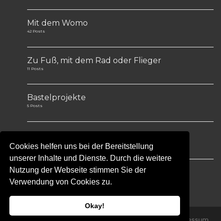
Mit dem Womo
42 Posts
Zu Fuß, mit dem Rad oder Flieger
11 Posts
Bastelprojekte
5 Posts
Tips&Tricks
1 Post
Cookies helfen uns bei der Bereitstellung
unserer Inhalte und Dienste. Durch die weitere
Nutzung der Webseite stimmen Sie der
Verwendung von Cookies zu.
Okay!
(c) Geotrip 2005 -2020 •
Datenschutzerklärung
•
Impressum