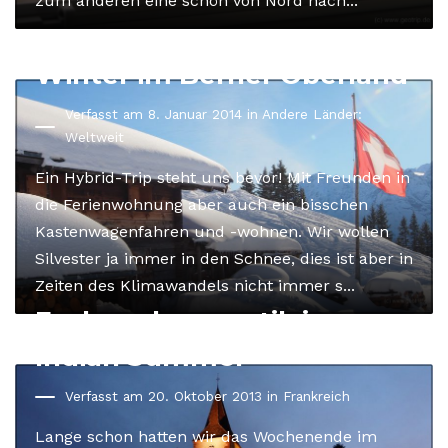
zum anderen eine schön von Nord nach...
Winter im Berner Oberland
Verfasst am 8. Januar 2014 in
Andere Länder:
Weltweit
Ein Hybrid-Trip steht uns bevor! Mit Freunden in
die Ferienwohnung aber auch ein bisschen
Kastenwagenfahren und -wohnen. Wir wollen
Silvester ja immer in den Schnee, dies ist aber in
Zeiten des Klimawandels nicht immer s...
Fachwerkromantik im
Indian Summer
Verfasst am 20. Oktober 2013 in
Frankreich
Lange schon hatten wir das Wochenende im