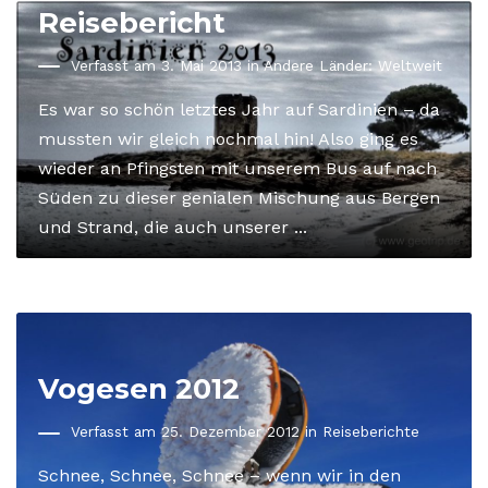
Reisebericht
Verfasst am 3. Mai 2013 in
Andere Länder: Weltweit
Es war so schön letztes Jahr auf Sardinien – da
mussten wir gleich nochmal hin! Also ging es
wieder an Pfingsten mit unserem Bus auf nach
Süden zu dieser genialen Mischung aus Bergen
und Strand, die auch unserer ...
Vogesen 2012
Verfasst am 25. Dezember 2012 in
Reiseberichte
Schnee, Schnee, Schnee – wenn wir in den