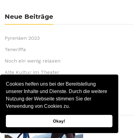
Neue Beiträge
Pyrenäen 2023
Teneriffa
Noch ein wenig relaxen
Alte Kultur im Theater
Auf Schliemanns Spuren
Cookies helfen uns bei der Bereitstellung
unserer Inhalte und Dienste. Durch die weitere
Nutzung der Webseite stimmen Sie der
Partner Online Shop
Verwendung von Cookies zu.
Okay!