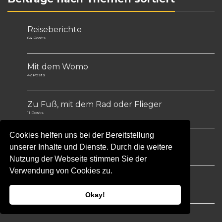
Reiseberichte
64 Posts
Mit dem Womo
42 Posts
Zu Fuß, mit dem Rad oder Flieger
11 Posts
Cookies helfen uns bei der Bereitstellung
Bastelprojekte
unserer Inhalte und Dienste. Durch die weitere
5 Posts
Nutzung der Webseite stimmen Sie der
Verwendung von Cookies zu.
Tips&Tricks
1 Post
Okay!