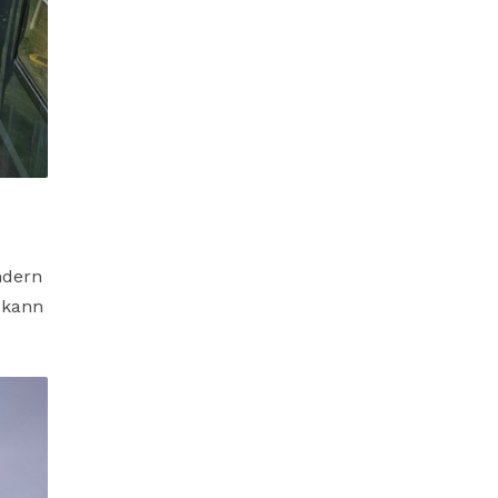
ndern
 kann