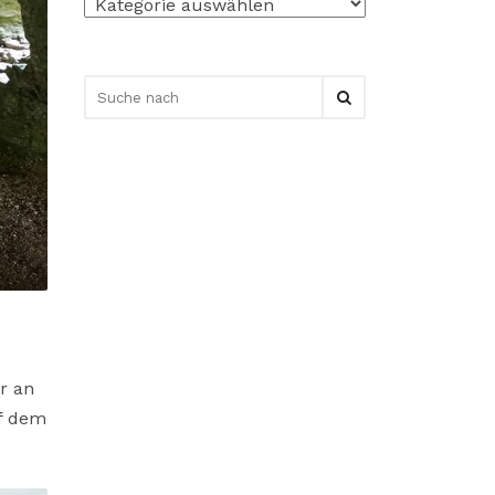
Kategorien
r an
uf dem