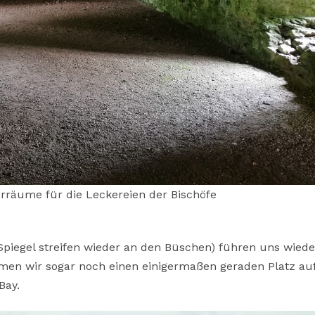
rräume für die Leckereien der Bischöfe
e Spiegel streifen wieder an den Büschen) führen uns wiede
men wir sogar noch einen einigermaßen geraden Platz a
Bay.