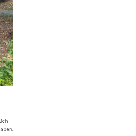
lich
haben.