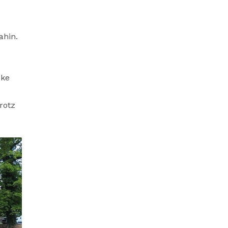
ahin.
cke
rotz