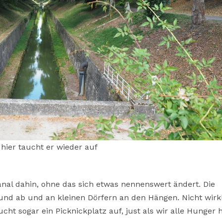
hier taucht er wieder auf
anal dahin, ohne das sich etwas nennenswert ändert. Die
r und ab und an kleinen Dörfern an den Hängen. Nicht wirk
cht sogar ein Picknickplatz auf, just als wir alle Hunger 