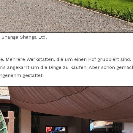
Shanga Shanga Ltd.
ve. Mehrere Werkstätten, die um einen Hof gruppiert sind. 
ris angekarrt um die Dinge zu kaufen. Aber schön gemach
angenehm gestaltet.