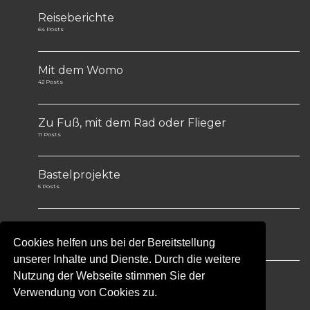
Reiseberichte
64 Posts
Mit dem Womo
42 Posts
Zu Fuß, mit dem Rad oder Flieger
11 Posts
Bastelprojekte
5 Posts
Tips&Tricks
1 Post
Cookies helfen uns bei der Bereitstellung
unserer Inhalte und Dienste. Durch die weitere
Nutzung der Webseite stimmen Sie der
Verwendung von Cookies zu.