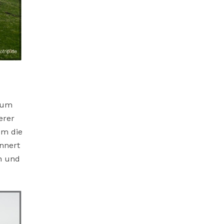
 um
erer
um die
innert
n und