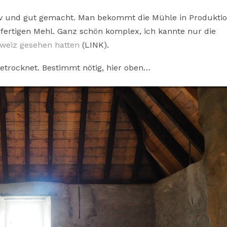
tiv und gut gemacht. Man bekommt die Mühle in Produkti
fertigen Mehl. Ganz schön komplex, ich kannte nur die
hweiz gesehen hatten
(LINK).
 getrocknet. Bestimmt nötig, hier oben…