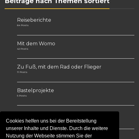
Beiträge nach Themen sortiert
Reiseberichte
64 Posts
Mit dem Womo
42 Posts
Zu Fuß, mit dem Rad oder Flieger
11 Posts
Bastelprojekte
5 Posts
Tips&Tricks
1 Post
Cookies helfen uns bei der Bereitstellung
unserer Inhalte und Dienste. Durch die weitere
Nutzung der Webseite stimmen Sie der